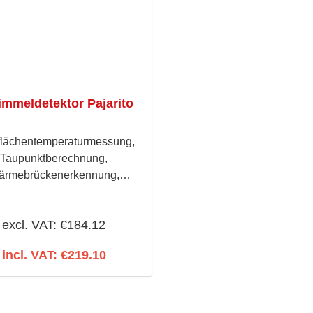
erfolgt automatisch. Der in
Messwertspeicher speich
letzten 10 Messwer
Messgenauigkeit: ± 2μm 
0,1mil (+3%)
immeldetektor Pajarito
flächentemperaturmessung,
Taupunktberechnung,
ärmebrückenerkennung,
immelwarnung - Alles auf
einen Blick!
excl. VAT: €184.12
incl. VAT: €219.10
Add to shopping cart