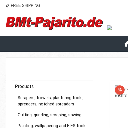
FREE SHIPPING
p to main content
Skip to search
Skip to main navigation
Products
Di
%
Scrapers, trowels, plastering tools,
spreaders, notched spreaders
Cutting, grinding, scraping, sawing
Painting, wallpapering and EIFS tools