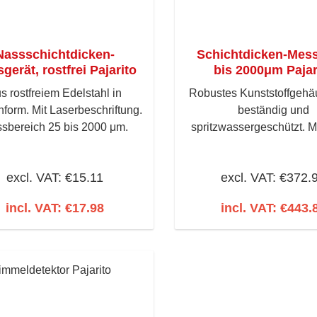
Nassschichtdicken-
Schichtdicken-Mess
gerät, rostfrei Pajarito
bis 2000μm Pajar
s rostfreiem Edelstahl in
Robustes Kunststoffgehä
form. Mit Laserbeschriftung.
beständig und
sbereich 25 bis 2000 μm.
spritzwassergeschützt. Mi
nicht magnetischen Schic
Lacke, Emaille, Chrom, 
excl. VAT: €15.11
excl. VAT: €372.
Zink etc. auf Stahl oder
ebenso alle isoliere
incl. VAT: €17.98
incl. VAT: €443.
Schichten wie Lacke, Kuns
Add to shopping cart
Add to shopping c
Emaille etc. auf nic
magnetischem, metall
Untergrund (z.B. auf Al
scount
Kupfer, Messing). Das Um
der Kombisonde f
unterschiedliche Unter