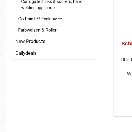
Corrugated links & scorers, hand
welding appliance
Go Paint ** Exclusiv **
Farbwalzen & Roller
New Products
Sch
Dailydeals
Ober
W
Sch