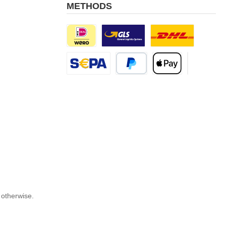
METHODS
iDEAL | Wero
Custom image 1
Custom image 2
Vorkasse
PayPal
Apple Pay
Kreditkarte
 otherwise.